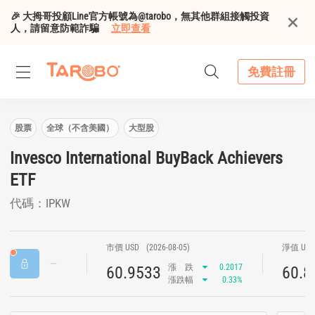
🎉 大拇哥投顧Line官方帳號為@tarobo，無其他群組接觸投資
人，請留意防範詐騙
立即查看
免費註冊
股票
全球（不含美國）
大型股
Invesco International BuyBack Achievers
ETF
代碼：IPKW
市價 USD
(2026-08-05)
淨值 US
漲
跌
0.2017
60.9533
60.8
漲跌幅
0.33%