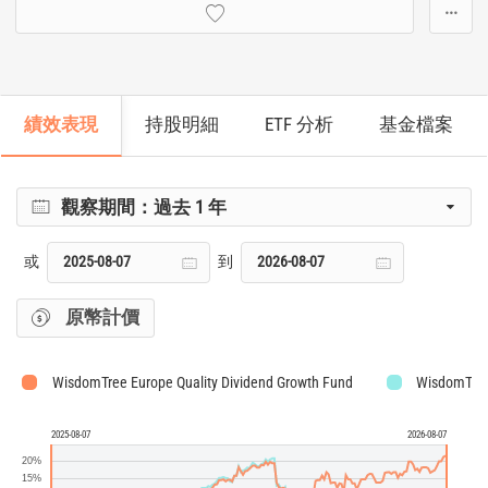
···
績效表現
持股明細
ETF 分析
基金檔案
觀察期間：
過去 1 年
或
到
原幣計價
WisdomTree Europe Quality Dividend Growth Fund
WisdomTree 
2025-08-07
2026-08-07
20%
15%