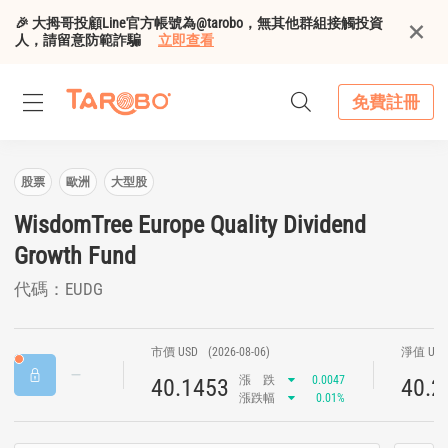
🎉 大拇哥投顧Line官方帳號為@tarobo，無其他群組接觸投資
人，請留意防範詐騙
立即查看
免費註冊
股票
歐洲
大型股
WisdomTree Europe Quality Dividend
Growth Fund
代碼：EUDG
市價 USD
(2026-08-06)
淨值 US
漲
跌
0.0047
40.1453
40.2
漲跌幅
0.01%