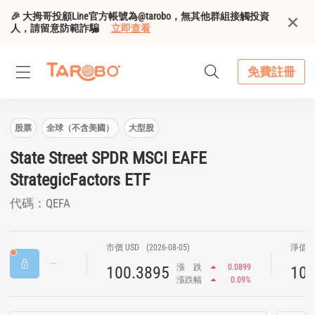
🎉 大拇哥投顧Line官方帳號為@tarobo，無其他群組接觸投資
人，請留意防範詐騙
立即查看
免費註冊
股票
全球（不含美國）
大型股
State Street SPDR MSCI EAFE
StrategicFactors ETF
代碼：QEFA
市價 USD
(2026-08-05)
淨值 U
漲
跌
0.0899
100.3895
100
漲跌幅
0.09%