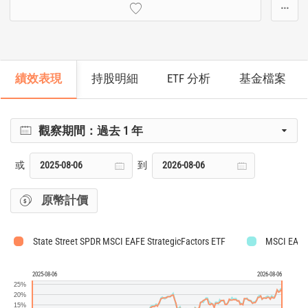
···
績效表現
持股明細
ETF 分析
基金檔案
觀察期間：
過去 1 年
或
到
原幣計價
State Street SPDR MSCI EAFE StrategicFactors ETF
MSCI EAFE 
2025-08-06
2026-08-06
25%
20%
15%