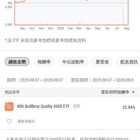
0%
0.2M
0.0M
Sep
Oct
Nov
Dec
2026
Feb
Mar
Apr
May
Jun
Jul
Aug
* 該 ETF 未提供參考指標或參考指標無資料
績效走勢
報酬率
年化波動率
夏普值
配息資訊
期間：2025-08-07 ~ 2026-08-07
選取期間：2025-08-07 ~ 2026-08-07
選取期間報酬率
預設排序
WBI BullBear Quality 3000 ETF
ETF
25.84%
最新淨值日
* 基金成立日期在西元2000年以前者，目前資料僅顯示自2000-01-