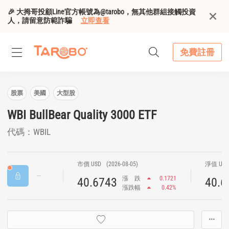
🎉 大拇哥投顧Line官方帳號為@tarobo，無其他群組接觸投資
人，請留意防範詐騙
立即查看
免費註冊
股票
美國
大型股
WBI BullBear Quality 3000 ETF
代碼：WBIL
市價 USD
(2026-08-05)
淨值 US
漲
跌
0.1721
40.6743
40.6
漲跌幅
0.42%
···