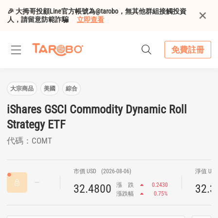
🎉 大拇哥投顧Line官方帳號為@tarobo，無其他群組接觸投資
人，請留意防範詐騙
立即查看
免費註冊
大宗商品
美國
綜合
iShares GSCI Commodity Dynamic Roll
Strategy ETF
代碼：COMT
市價 USD
(2026-08-06)
淨值 US
漲
跌
0.2430
32.4800
32.3
漲跌幅
0.75%