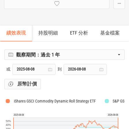
···
績效表現
持股明細
ETF 分析
基金檔案
觀察期間：
過去 1 年
或
到
原幣計價
iShares GSCI Commodity Dynamic Roll Strategy ETF
S&P GSCI 
2025-08-08
2026-08-08
50%
40%
30%