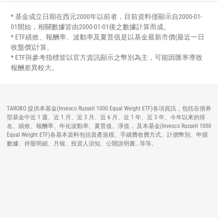
* 基金成立日期在西元2000年以前者，目前資料僅顯示自2000-01-
01開始，相關數據皆由2000-01-01後之數據計算而成。
* ETF績效、報酬率、波動率及夏普值是以基金最新市價(最近一日
收盤價)計算。
* ETF與參考指標皆以官方資訊顯示之幣別為主，可能因匯率導致
報酬差異較大。
TAROBO 提供本基金(Invesco Russell 1000 Equal Weight ETF)各項資訊，包括在債券
型基金中近 1 週、近 1 月、近 3 月、近 6 月、近 1 年、近 3 年、今年以來的排
名、績效、報酬率、年化波動率、夏普值、淨值， 及本基金(Invesco Russell 1000
Equal Weight ETF)各基本資料包括資產規模、手續費收費方式、計價幣別、申贖
數據、持股明細、月報、投資人須知、公開說明書...等等。