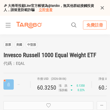
🎉 大拇哥投顧Line官方帳號為@tarobo，無其他群組接觸投資
人，請留意防範詐騙
立即查看
免費註冊
股票
美國
中型股
Invesco Russell 1000 Equal Weight ETF
代碼：EQAL
市價 USD
(2026-08-06)
淨值 US
漲
跌
0.1350
60.3250
60.3
漲跌幅
0.22%
···