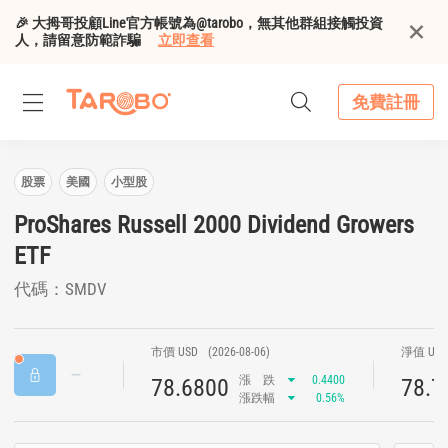
🎉 大拇哥投顧Line官方帳號為@tarobo，無其他群組接觸投資
人，請留意防範詐騙
立即查看
免費註冊
股票
美國
小型股
ProShares Russell 2000 Dividend Growers
ETF
代碼：SMDV
市價 USD
(2026-08-06)
淨值 US
漲
跌
0.4400
78.6800
78.7
漲跌幅
0.56%