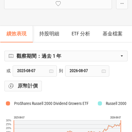
···
績效表現
持股明細
ETF 分析
基金檔案
觀察期間：
過去 1 年
或
到
原幣計價
ProShares Russell 2000 Dividend Growers ETF
Russell 2000 Di
2025-08-07
2026-08-07
30%
25%
20%