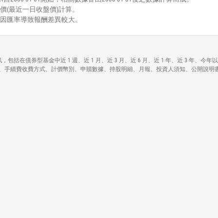
價(最近一日收盤價)計算。
能因匯率導致報酬差異較大。
d Cap ETF)各項資訊，包括在債券型基金中近 1 週、近 1 月、近 3 月、近 6 月、近 1 
)各基本資料包括資產規模、手續費收費方式、計價幣別、申贖數據、持股明細、月報、投資人須知、公開說明書