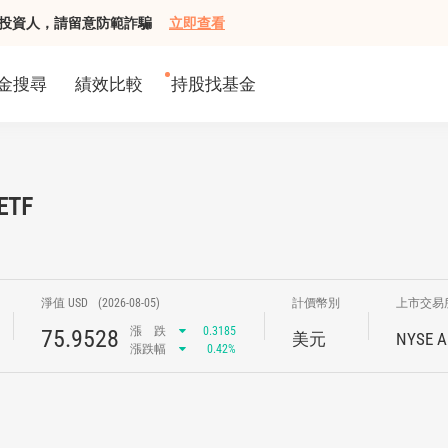
組接觸投資人，請留意防範詐騙
立即查看
金搜尋
績效比較
持股找基金
 ETF
淨值 USD
(2026-08-05)
計價幣別
上市交易
漲
跌
0.3185
75.9528
美元
NYSE A
漲跌幅
0.42%