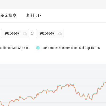
基金檔案
相關 ETF
到
ltifactor Mid Cap ETF
John Hancock Dimensional Mid Cap TR USD