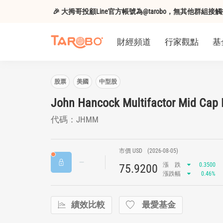
🎉 大拇哥投顧Line官方帳號為@tarobo，無其他群
財經頻道
行家觀點
基
股票
美國
中型股
John Hancock Multifactor Mid Cap
代碼：JHMM
市價 USD
(2026-08-05)
漲
跌
0.3500
75.9200
漲跌幅
0.46%
績效比較
最愛基金