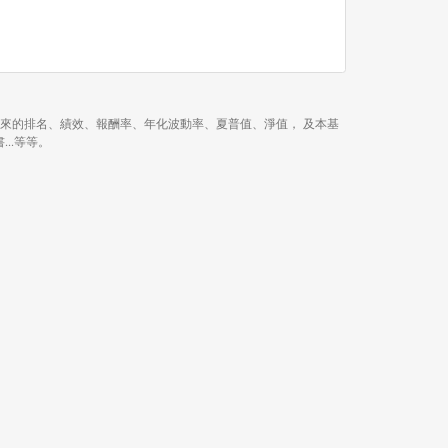
年、近 3 年、今年以來的排名、績效、報酬率、年化波動率、夏普值、淨值， 及本基
...等等。