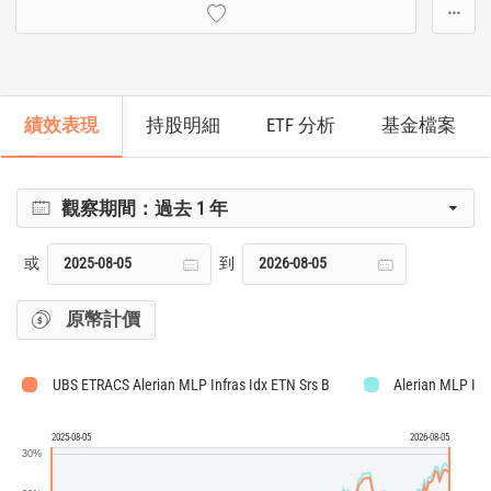
···
績效表現
持股明細
ETF 分析
基金檔案
觀察期間：
過去 1 年
或
到
原幣計價
UBS ETRACS Alerian MLP Infras Idx ETN Srs B
Alerian MLP Inf
2025-08-05
2026-08-05
30%