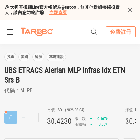
🎉 大拇哥投顧Line官方帳號為@tarobo，無其他群組接觸投資
人，請留意防範詐騙
立即查看
免費註冊
股票
美國
能源
基礎建設
UBS ETRACS Alerian MLP Infras Idx ETN
Srs B
代碼：MLPB
市價 USD
(2026-08-04)
淨值 US
漲
跌
0.1670
30.4230
30.3
漲跌幅
0.55%