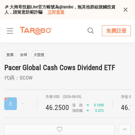
🎉 大拇哥投顧Line官方帳號為@tarobo，無其他群組接觸投資
人，請留意防範詐騙
立即查看
免費註冊
股票
全球
大型股
Pacer Global Cash Cows Dividend ETF
代碼：GCOW
市價 USD
(2026-08-05)
淨值 US
漲
跌
0.1000
46.2500
46.1
漲跌幅
0.22%
···