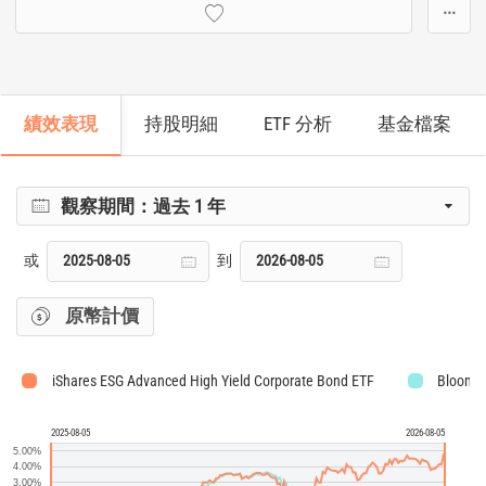
···
績效表現
持股明細
ETF 分析
基金檔案
觀察期間：
過去 1 年
或
到
原幣計價
iShares ESG Advanced High Yield Corporate Bond ETF
Bloombe
2025-08-05
2026-08-05
5.00%
4.00%
3.00%