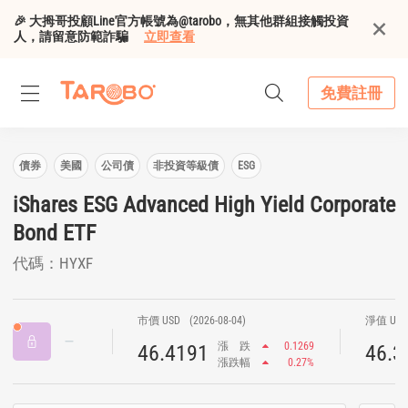
🎉 大拇哥投顧Line官方帳號為@tarobo，無其他群組接觸投資
人，請留意防範詐騙
立即查看
免費註冊
債券
美國
公司債
非投資等級債
ESG
iShares ESG Advanced High Yield Corporate
Bond ETF
代碼：HYXF
市價 USD
(2026-08-04)
淨值 US
漲
跌
0.1269
46.4191
46.3
漲跌幅
0.27%