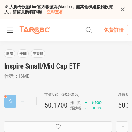
🎉 大拇哥投顧Line官方帳號為@tarobo，無其他群組接觸投資
人，請留意防範詐騙
立即查看
免費註冊
股票
美國
中型股
Inspire Small/Mid Cap ETF
代碼：ISMD
市價 USD
(2026-08-05)
淨值 US
漲
跌
0.4900
50.1700
50.2
漲跌幅
0.97%
···