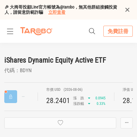
🎉 大拇哥投顧Line官方帳號為@tarobo，無其他群組接觸投資
人，請留意防範詐騙
立即查看
免費註冊
iShares Dynamic Equity Active ETF
代碼：BDYN
市價 USD
(2026-08-06)
淨值 US
漲
跌
0.0945
28.2401
28.1
漲跌幅
0.33%
···