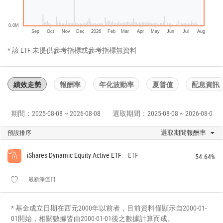
0.0M
Sep
Oct
Nov
Dec
2026
Feb
Mar
Apr
May
Jun
Jul
Aug
* 該 ETF 未提供參考指標或參考指標無資料
績效走勢
報酬率
年化波動率
夏普值
配息資訊
期間：2025-08-08 ~ 2026-08-08
選取期間：2025-08-08 ~ 2026-08-08
選取期間報酬率
預設排序
iShares Dynamic Equity Active ETF
ETF
54.64%
最新淨值日
* 基金成立日期在西元2000年以前者，目前資料僅顯示自2000-01-
01開始，相關數據皆由2000-01-01後之數據計算而成。