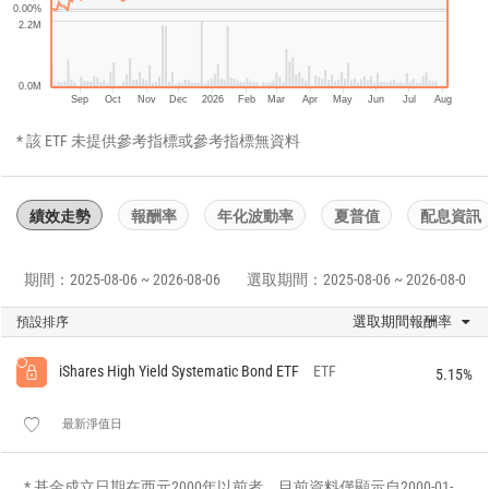
0.00%
2.2M
0.0M
Sep
Oct
Nov
Dec
2026
Feb
Mar
Apr
May
Jun
Jul
Aug
* 該 ETF 未提供參考指標或參考指標無資料
績效走勢
報酬率
年化波動率
夏普值
配息資訊
期間：2025-08-06 ~ 2026-08-06
選取期間：2025-08-06 ~ 2026-08-06
選取期間報酬率
預設排序
iShares High Yield Systematic Bond ETF
ETF
5.15%
最新淨值日
* 基金成立日期在西元2000年以前者，目前資料僅顯示自2000-01-