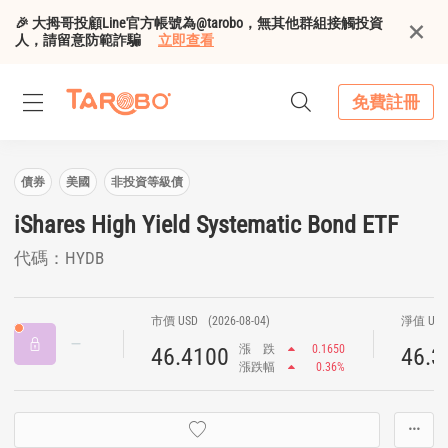
🎉 大拇哥投顧Line官方帳號為@tarobo，無其他群組接觸投資
人，請留意防範詐騙
立即查看
免費註冊
債券
美國
非投資等級債
iShares High Yield Systematic Bond ETF
代碼：HYDB
市價 USD
(2026-08-04)
淨值 US
漲
跌
0.1650
46.4100
46.3
漲跌幅
0.36%
···