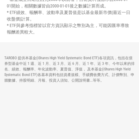
01開始，相關數據皆由2000-01-01後之數據計算而成。
* ETF績效、報酬率、波動率及夏普值是以基金最新市價(最近一日
收盤價)計算。
* ETF與參考指標皆以官方資訊顯示之幣別為主，可能因匯率導致
報酬差異較大。
TAROBO 提供本基金(iShares High Yield Systematic Bond ETF)各項資訊，包括在債
券型基金中近 1 週、近 1 月、近 3 月、近 6 月、近 1 年、近 3 年、今年以來的排
名、績效、報酬率、年化波動率、夏普值、淨值， 及本基金(iShares High Yield
Systematic Bond ETF)各基本資料包括資產規模、手續費收費方式、計價幣別、申
贖數據、持股明細、月報、投資人須知、公開說明書...等等。