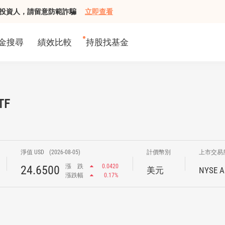
組接觸投資人，請留意防範詐騙
立即查看
金搜尋
績效比較
持股找基金
TF
淨值 USD
(2026-08-05)
計價幣別
上市交易
漲
跌
0.0420
24.6500
美元
NYSE A
漲跌幅
0.17%