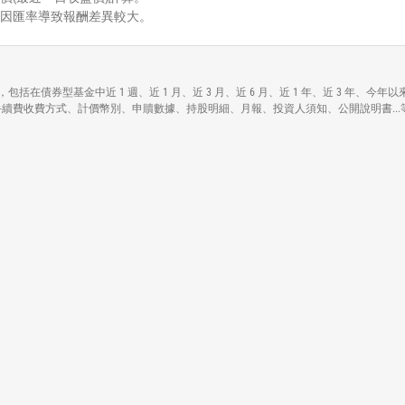
能因匯率導致報酬差異較大。
Bond ETF)各項資訊，包括在債券型基金中近 1 週、近 1 月、近 3 月、近 6 月、近 1 年
基本資料包括資產規模、手續費收費方式、計價幣別、申贖數據、持股明細、月報、投資人須知、公開說明書..