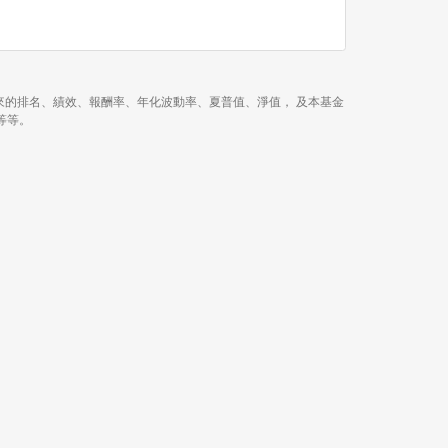
、近 3 年、今年以來的排名、績效、報酬率、年化波動率、夏普值、淨值， 及本基金
.等等。