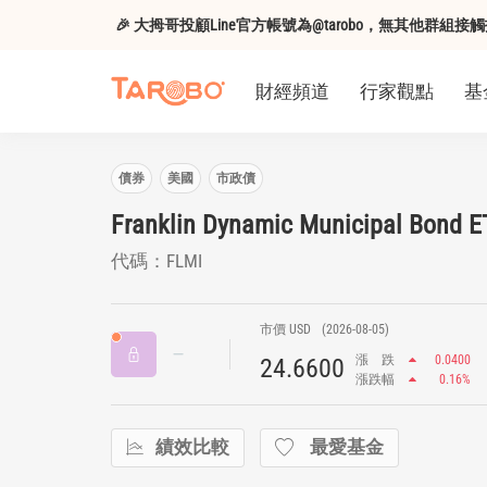
🎉 大拇哥投顧Line官方帳號為@tarobo，無其他群
財經頻道
行家觀點
基
債券
美國
市政債
Franklin Dynamic Municipal Bond E
代碼：FLMI
市價 USD
(2026-08-05)
漲
跌
0.0400
24.6600
漲跌幅
0.16%
績效比較
最愛基金