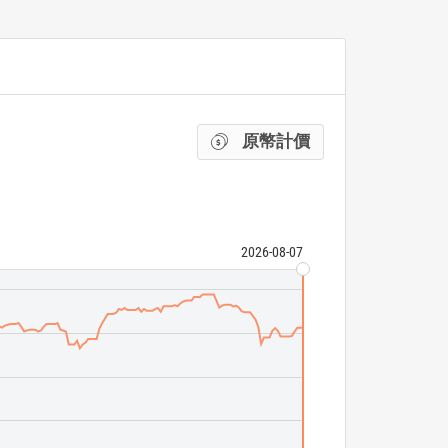
原幣計價
2026-08-07
Franklin Dynam
ETF 成交量
N/