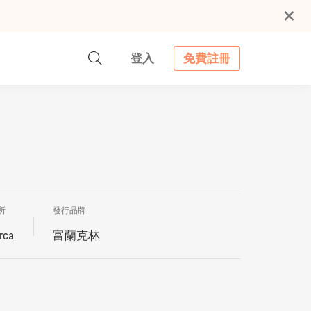
登入
免費註冊
所
發行品牌
rca
富蘭克林