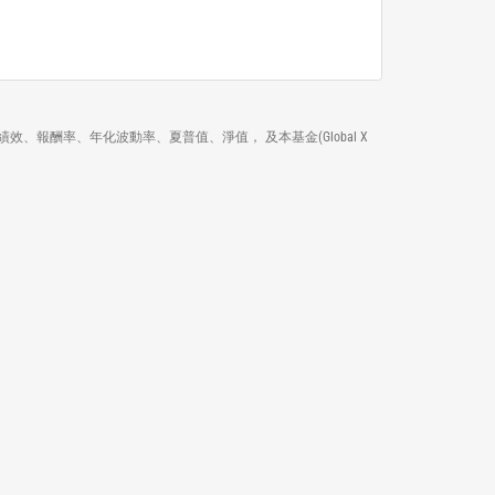
來的排名、績效、報酬率、年化波動率、夏普值、淨值， 及本基金(Global X