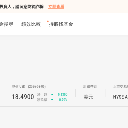
組接觸投資人，請留意防範詐騙
立即查看
金搜尋
績效比較
持股找基金
淨值 USD
(2026-08-06)
計價幣別
上市交易
漲
跌
0.1300
18.4900
美元
NYSE A
漲跌幅
0.70%