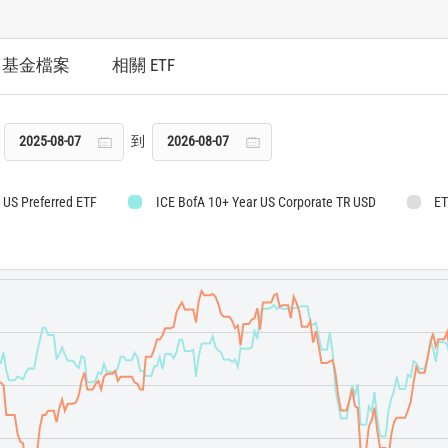
基金檔案
相關 ETF
到
X US Preferred ETF
ICE BofA 10+ Year US Corporate TR USD
E