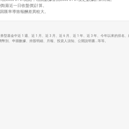
價(最近一日收盤價)計算。
能因匯率導致報酬差異較大。
項資訊，包括在債券型基金中近 1 週、近 1 月、近 3 月、近 6 月、近 1 年、近 3 年、今年以
方式、計價幣別、申贖數據、持股明細、月報、投資人須知、公開說明書...等等。