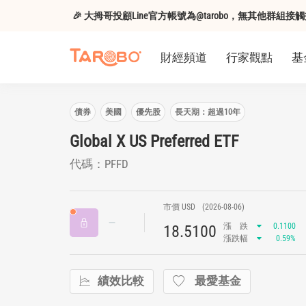
🎉 大拇哥投顧Line官方帳號為@tarobo，無其他群
財經頻道
行家觀點
基
債券
美國
優先股
長天期：超過10年
Global X US Preferred ETF
代碼：PFFD
市價 USD
(2026-08-06)
漲
跌
0.1100
18.5100
漲跌幅
0.59%
績效比較
最愛基金