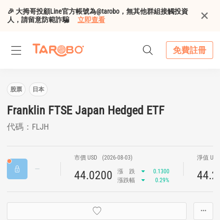
🎉 大拇哥投顧Line官方帳號為@tarobo，無其他群組接觸投資
人，請留意防範詐騙
立即查看
免費註冊
股票
日本
Franklin FTSE Japan Hedged ETF
代碼：FLJH
市價 USD
(2026-08-03)
淨值 US
漲
跌
0.1300
44.0200
44.2
漲跌幅
0.29%
···