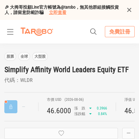
🎉 大拇哥投顧Line官方帳號為@tarobo，無其他群組接觸投資
人，請留意防範詐騙
立即查看
免費註冊
股票
全球
大型股
Simplify Affinity World Leaders Equity ETF
代碼：WLDR
市價 USD
(2026-08-06)
淨值 US
漲
跌
0.3966
46.6000
46.5
漲跌幅
0.84%
···