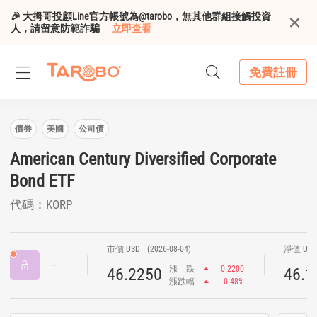
🎉 大拇哥投顧Line官方帳號為@tarobo，無其他群組接觸投資
人，請留意防範詐騙
立即查看
免費註冊
債券
美國
公司債
American Century Diversified Corporate
Bond ETF
代碼：KORP
市價 USD
(2026-08-04)
淨值 US
漲
跌
0.2200
46.2250
46.1
漲跌幅
0.48%