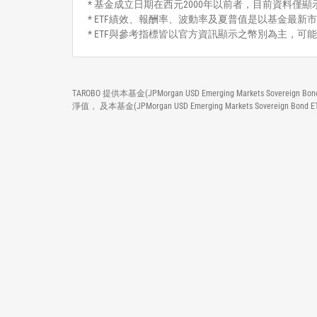
* 基金成立日期在西元2000年以前者，目前資料僅顯示自2
* ETF績效、報酬率、波動率及夏普值是以基金最新市
* ETF與參考指標皆以官方資訊顯示之幣別為主，可
TAROBO 提供本基金(JPMorgan USD Emerging Market
淨值， 及本基金(JPMorgan USD Emerging Markets 