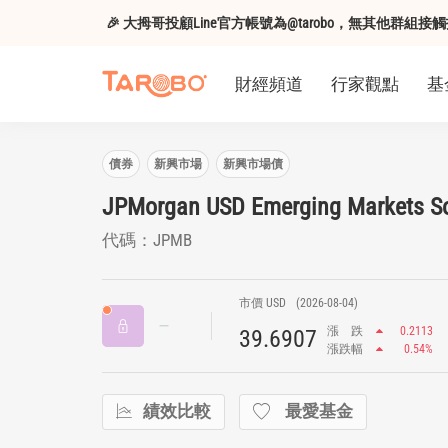
🎉 大拇哥投顧Line官方帳號為@tarobo，無其他群
財經頻道
行家觀點
基
債券
新興市場
新興市場債
JPMorgan USD Emerging Markets So
代碼：JPMB
市價 USD
(2026-08-04)
漲
跌
0.2113
39.6907
漲跌幅
0.54%
績效比較
最愛基金