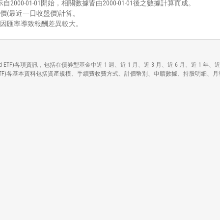
000-01-01開始，相關數據皆由2000-01-01後之數據計算而成。
價(最近一日收盤價)計算。
能因匯率導致報酬差異較大。
s Sovereign Bond ETF)各項資訊，包括在債券型基金中近 1 週、近 1 月、近 3 月、近 
Sovereign Bond ETF)各基本資料包括資產規模、手續費收費方式、計價幣別、申贖數據、持股