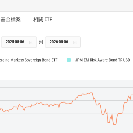
基金檔案
相關 ETF
到
ging Markets Sovereign Bond ETF
JPM EM Risk-Aware Bond TR USD