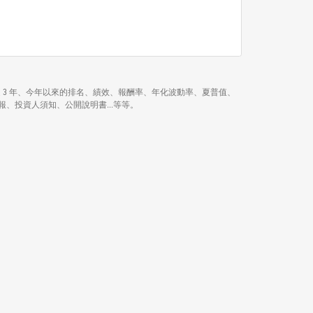
6 月、近 1 年、近 3 年、今年以來的排名、績效、報酬率、年化波動率、夏普值、
明細、月報、投資人須知、公開說明書...等等。