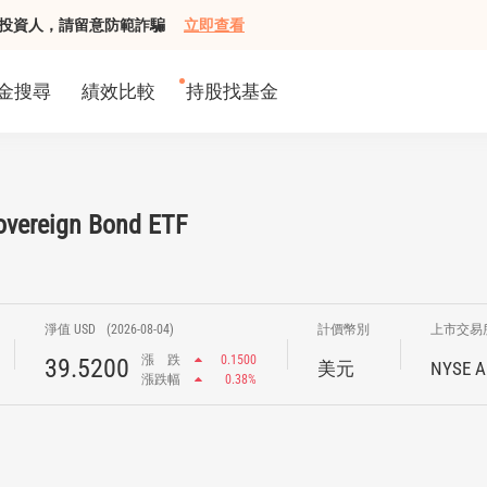
組接觸投資人，請留意防範詐騙
立即查看
金搜尋
績效比較
持股找基金
vereign Bond ETF
淨值 USD
(2026-08-04)
計價幣別
上市交易
漲
跌
0.1500
39.5200
美元
NYSE A
漲跌幅
0.38%