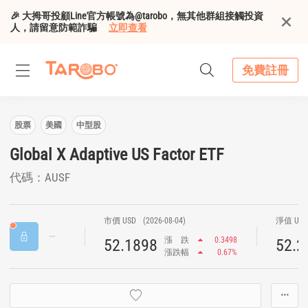
🎉 大拇哥投顧Line官方帳號為@tarobo，無其他群組接觸投資
人，請留意防範詐騙
立即查看
免費註冊
股票
美國
中型股
Global X Adaptive US Factor ETF
代碼：AUSF
市價 USD
(2026-08-04)
淨值 US
漲
跌
0.3498
52.1898
52.2
漲跌幅
0.67%
···