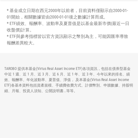
* 基金成立日期在西元2000年以前者，目前資料僅顯示自2000-01-
01開始，相關數據皆由2000-01-01後之數據計算而成。
* ETF績效、報酬率、波動率及夏普值是以基金最新市價(最近一日
收盤價)計算。
* ETF與參考指標皆以官方資訊顯示之幣別為主，可能因匯率導致
報酬差異較大。
TAROBO 提供本基金(Virtus Real Asset Income ETF)各項資訊，包括在債券型基金
中近 1 週、近 1 月、近 3 月、近 6 月、近 1 年、近 3 年、今年以來的排名、績
效、報酬率、年化波動率、夏普值、淨值， 及本基金(Virtus Real Asset Income
ETF)各基本資料包括資產規模、手續費收費方式、計價幣別、申贖數據、持股明
細、月報、投資人須知、公開說明書...等等。