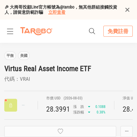
🎉 大拇哥投顧Line官方帳號為@tarobo，無其他群組接觸投資
人，請留意防範詐騙
立即查看
免費註冊
平衡
美國
Virtus Real Asset Income ETF
代碼：VRAI
市價 USD
(2026-08-03)
淨值 US
漲
跌
0.1088
28.3991
28.4
漲跌幅
0.38%
···