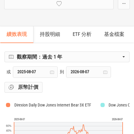
···
績效表現
持股明細
ETF 分析
基金檔案
觀察期間：
過去 1 年
或
到
原幣計價
Direxion Daily Dow Jones Internet Bear 3X ETF
Dow Jones Comp
2025-08-07
2026-08-07
60%
40%