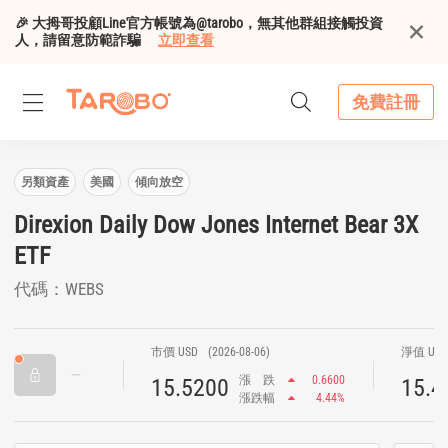
🎉 大拇哥投顧Line官方帳號為@tarobo，無其他群組接觸投資
人，請留意防範詐騙
立即查看
免費註冊
另類資產
美國
傾向放空
Direxion Daily Dow Jones Internet Bear 3X
ETF
代碼：WEBS
市價 USD
(2026-08-06)
淨值 US
漲
跌
0.6600
15.5200
15.4
漲跌幅
4.44%