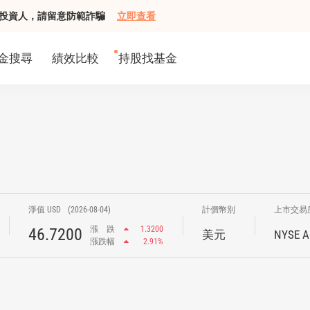
組接觸投資人，請留意防範詐騙
立即查看
金搜尋
績效比較
持股找基金
淨值 USD
(2026-08-04)
計價幣別
上市交易
漲
跌
1.3200
46.7200
美元
NYSE A
漲跌幅
2.91%