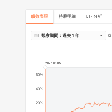
績效表現
持股明細
ETF 分析
觀察期間：
過去 1 年
或
2025-08-05
60%
40%
20%