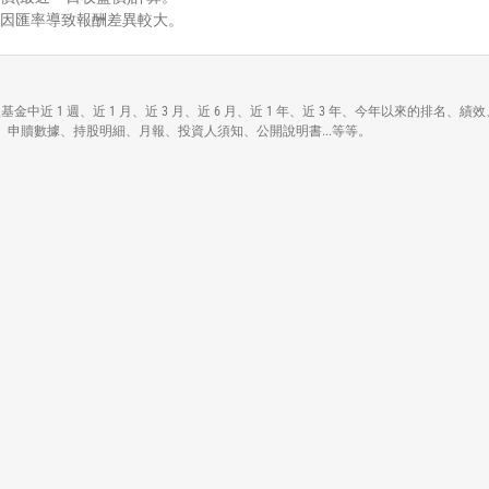
能因匯率導致報酬差異較大。
括在債券型基金中近 1 週、近 1 月、近 3 月、近 6 月、近 1 年、近 3 年、今年以來的排
幣別、申贖數據、持股明細、月報、投資人須知、公開說明書...等等。