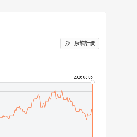
原幣計價
2026-08-05
AXS Green Alph
ETF 成交量
N/