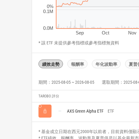
0%
0.1M
0.0M
Sep
Oct
Nov
* 該 ETF 未提供參考指標或參考指標無資料
績效走勢
報酬率
年化波動率
夏普
期間：2025-08-05 ~ 2026-08-05
選取期間：2025-08-05 
TAROBO 評分
AXS Green Alpha ETF
ETF
* 基金成立日期在西元2000年以前者，目前資料僅顯示自2
* ETF績效、報酬率、波動率及夏普值是以基金最新市