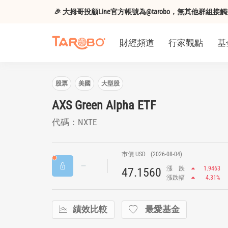
🎉 大拇哥投顧Line官方帳號為@tarobo，無其他群
財經頻道
行家觀點
基
股票
美國
大型股
AXS Green Alpha ETF
代碼：NXTE
市價 USD
(2026-08-04)
漲
跌
1.9463
47.1560
漲跌幅
4.31%
績效比較
最愛基金