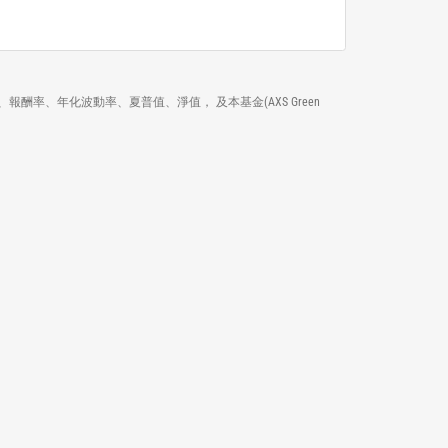
名、績效、報酬率、年化波動率、夏普值、淨值， 及本基金(AXS Green