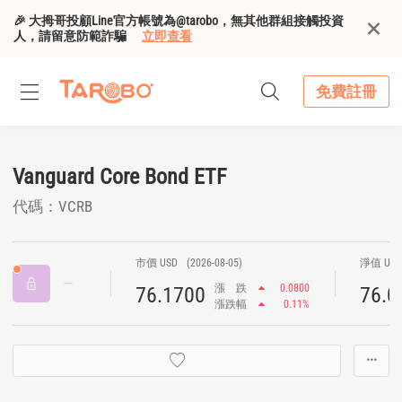
🎉 大拇哥投顧Line官方帳號為@tarobo，無其他群組接觸投資
人，請留意防範詐騙
立即查看
免費註冊
Vanguard Core Bond ETF
代碼：VCRB
市價 USD
(2026-08-05)
淨值 US
漲
跌
0.0800
76.1700
76.0
漲跌幅
0.11%
···