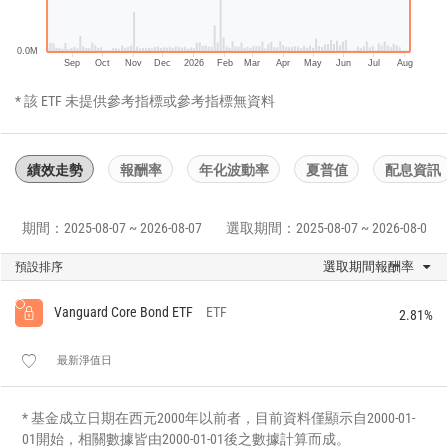
0.0M
Sep
Oct
Nov
Dec
2026
Feb
Mar
Apr
May
Jun
Jul
Aug
* 該 ETF 未提供參考指標或參考指標無資料
績效走勢
報酬率
年化波動率
夏普值
配息資訊
期間：2025-08-07 ~ 2026-08-07
選取期間：2025-08-07 ~ 2026-08-07
選取期間報酬率
預設排序
Vanguard Core Bond ETF
ETF
2.81%
最新淨值日
* 基金成立日期在西元2000年以前者，目前資料僅顯示自2000-01-
01開始，相關數據皆由2000-01-01後之數據計算而成。