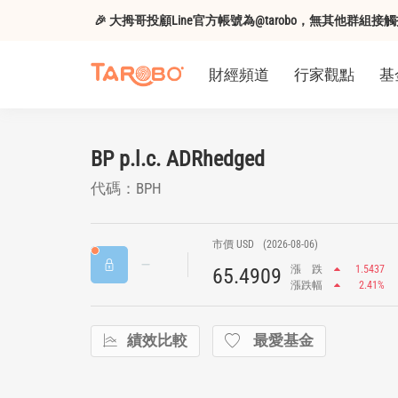
🎉 大拇哥投顧Line官方帳號為@tarobo，無其他群
財經頻道
行家觀點
基
BP p.l.c. ADRhedged
代碼：BPH
市價 USD
(2026-08-06)
漲
跌
1.5437
65.4909
漲跌幅
2.41%
績效比較
最愛基金