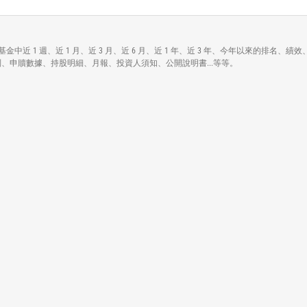
括在債券型基金中近 1 週、近 1 月、近 3 月、近 6 月、近 1 年、近 3 年、今年以來的排名、
幣別、申贖數據、持股明細、月報、投資人須知、公開說明書...等等。