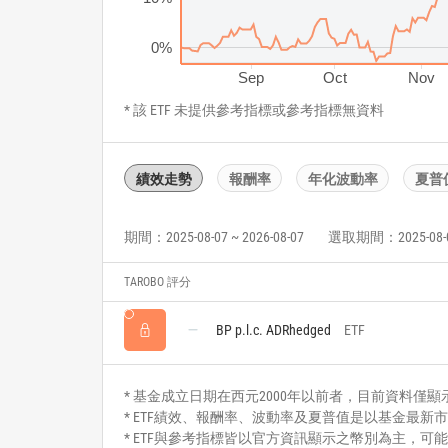
0%
Sep
Oct
Nov
* 該 ETF 未提供參考指標或參考指標無資料
績效走勢
報酬率
年化波動率
夏普
期間：2025-08-07 ~ 2026-08-07
選取期間：2025-08-07 
TAROBO 評分
BP p.l.c. ADRhedged
ETF
* 基金成立日期在西元2000年以前者，目前資料僅顯示自2
* ETF績效、報酬率、波動率及夏普值是以基金最新市
* ETF與參考指標皆以官方資訊顯示之幣別為主，可