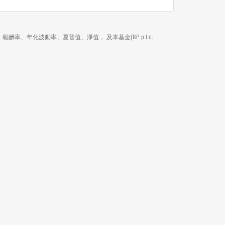
績效、報酬率、年化波動率、夏普值、淨值， 及本基金(BP p.l.c.