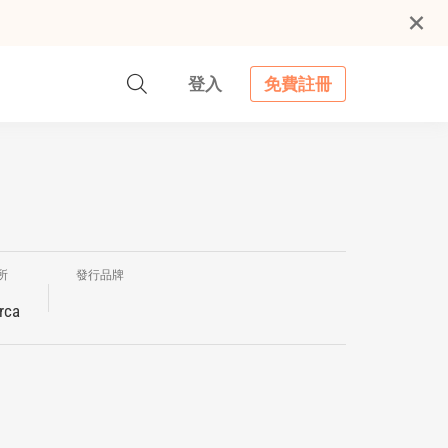
登入
免費註冊
所
發行品牌
rca