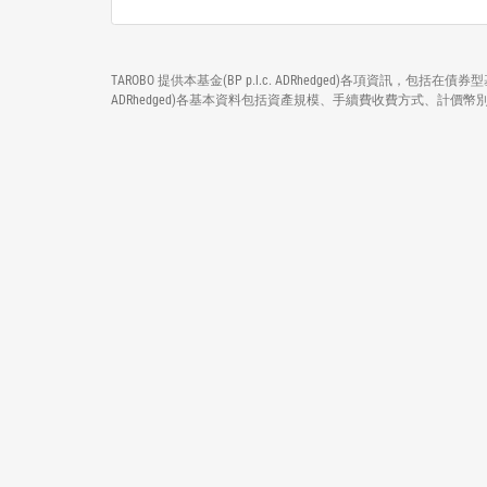
TAROBO 提供本基金(BP p.l.c. ADRhedged)各項資訊，包
ADRhedged)各基本資料包括資產規模、手續費收費方式、計價