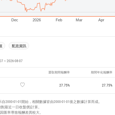
Dec
2026
Feb
Mar
Apr
值
配息資訊
~ 2026-08-07
選取期間報酬率
期間年化報酬率
27.75%
27.75%
000-01-01開始，相關數據皆由2000-01-01後之數據計算而成。
價(最近一日收盤價)計算。
能因匯率導致報酬差異較大。