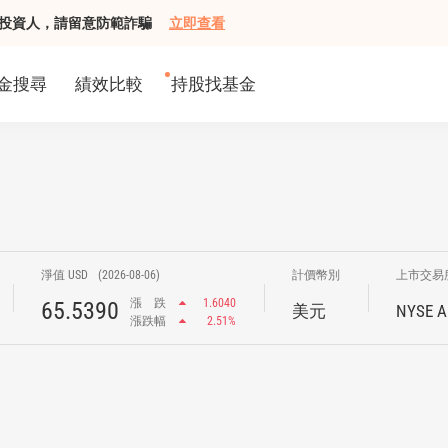
組接觸投資人，請留意防範詐騙
立即查看
金搜尋
績效比較
持股找基金
淨值 USD
(2026-08-06)
計價幣別
上市交易
漲
跌
1.6040
65.5390
美元
NYSE A
漲跌幅
2.51%