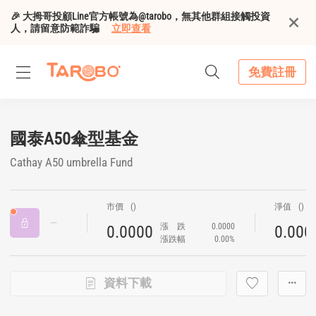
🎉 大拇哥投顧Line官方帳號為@tarobo，無其他群組接觸投資
人，請留意防範詐騙
立即查看
免費註冊
國泰A50傘型基金
Cathay A50 umbrella Fund
市價
()
淨值
()
漲
跌
0.0000
0.0000
0.000
漲跌幅
0.00%
資料下載
···