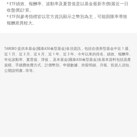
* ETF績效、報酬率、波動率及夏普值是以基金最新市價(最近一日
收盤價)計算。
* ETF與參考指標皆以官方資訊顯示之幣別為主，可能因匯率導致
報酬差異較大。
TAROBO 提供本基金(國泰A50傘型基金)各項資訊，包括在債券型基金中近 1 週、
近 1 月、近 3 月、近 6 月、近 1 年、近 3 年、今年以來的排名、績效、報酬率、
年化波動率、夏普值、淨值， 及本基金(國泰A50傘型基金)各基本資料包括資產
規模、手續費收費方式、計價幣別、申贖數據、持股明細、月報、投資人須知、
公開說明書...等等。