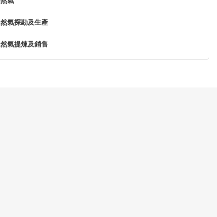
天然氣
天然氣探勘及生產
天然氣提煉及銷售
天然氣鑽探
關服務及設備
天然氣運輸服務
能源設備及服務
燃料