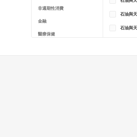
石油與
非週期性消費
石油與
金融
石油與
醫療保健
石油與
科技
石油相
公用事業
石油與
房地產
可再生
機構、協會和組織
可再生
政府
鈾
學術和教育服務