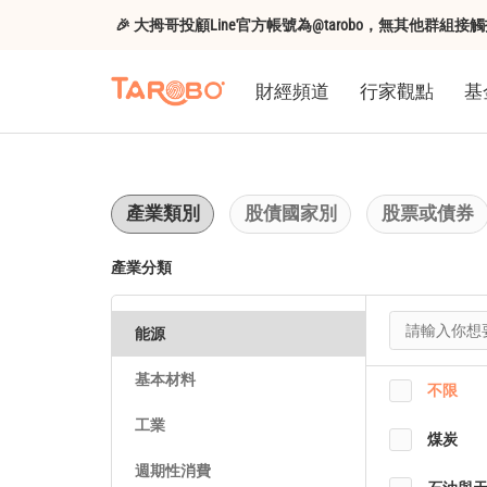
🎉 大拇哥投顧Line官方帳號為@tarobo，無其他群
財經頻道
行家觀點
基
產業類別
股債國家別
股票或債券
產業分類
能源
基本材料
不限
工業
煤炭
週期性消費